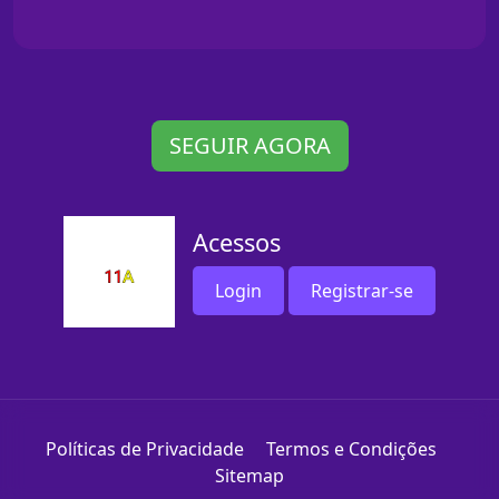
SEGUIR AGORA
Acessos
Login
Registrar-se
Políticas de Privacidade
Termos e Condições
Sitemap