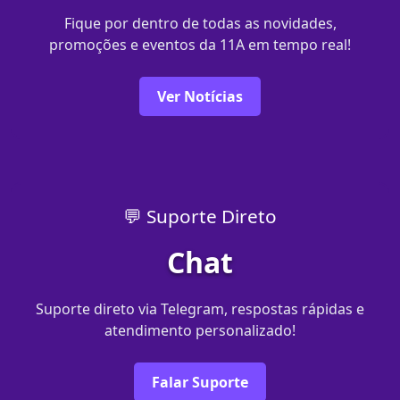
Fique por dentro de todas as novidades,
promoções e eventos da 11A em tempo real!
Ver Notícias
💬 Suporte Direto
Chat
Suporte direto via Telegram, respostas rápidas e
atendimento personalizado!
Falar Suporte