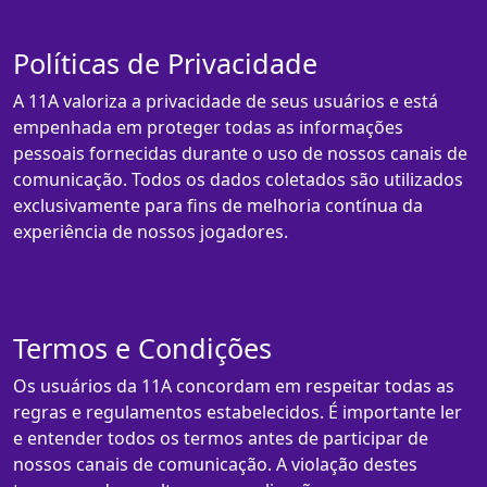
Políticas de Privacidade
A 11A valoriza a privacidade de seus usuários e está
empenhada em proteger todas as informações
pessoais fornecidas durante o uso de nossos canais de
comunicação. Todos os dados coletados são utilizados
exclusivamente para fins de melhoria contínua da
experiência de nossos jogadores.
Termos e Condições
Os usuários da 11A concordam em respeitar todas as
regras e regulamentos estabelecidos. É importante ler
e entender todos os termos antes de participar de
nossos canais de comunicação. A violação destes