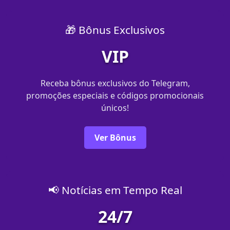
🎁 Bônus Exclusivos
VIP
Receba bônus exclusivos do Telegram,
promoções especiais e códigos promocionais
únicos!
Ver Bônus
📢 Notícias em Tempo Real
24/7