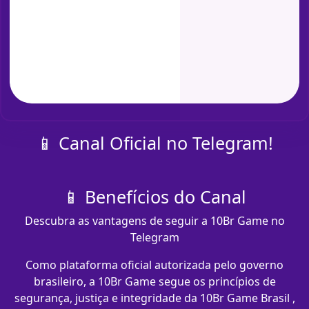
📱 Canal Oficial no Telegram!
📱 Benefícios do Canal
Descubra as vantagens de seguir a 10Br Game no
Telegram
Como plataforma oficial autorizada pelo governo
brasileiro, a 10Br Game segue os princípios de
segurança, justiça e integridade da 10Br Game Brasil ,