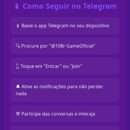
📱 Como Seguir no Telegram
📱 Baixe o app Telegram no seu dispositivo
🔍 Procure por "@10Br GameOficial"
👆 Toque em "Entrar" ou "Join"
🔔 Ative as notificações para não perder
nada
💬 Participe das conversas e interaja