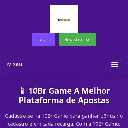
Login
Registrar-se
Menu
📱 10Br Game A Melhor
Plataforma de Apostas
Cadastre-se na 10Br Game para ganhar bônus no
cadastro e em cada recarga. Com a 10Br Game,