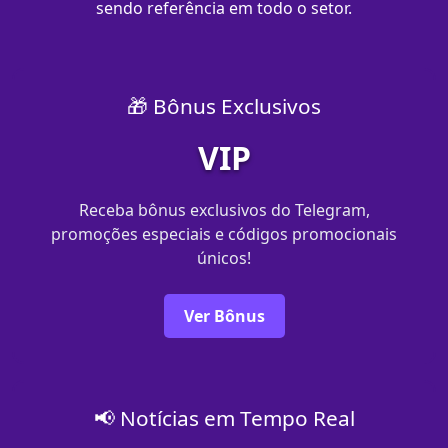
sendo referência em todo o setor.
🎁 Bônus Exclusivos
VIP
Receba bônus exclusivos do Telegram,
promoções especiais e códigos promocionais
únicos!
Ver Bônus
📢 Notícias em Tempo Real