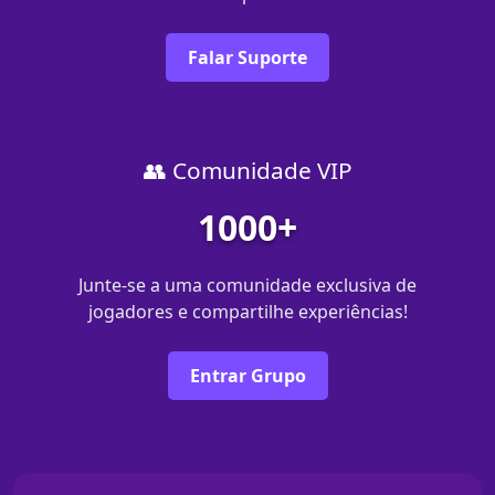
Falar Suporte
👥 Comunidade VIP
1000+
Junte-se a uma comunidade exclusiva de
jogadores e compartilhe experiências!
Entrar Grupo