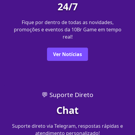
24/7
Fique por dentro de todas as novidades,
promoções e eventos da 10Br Game em tempo
real!
Ver Notícias
💬 Suporte Direto
Chat
Suporte direto via Telegram, respostas rápidas e
atendimento personalizado!