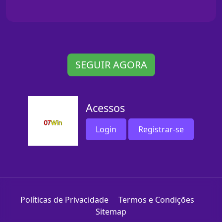
SEGUIR AGORA
Acessos
Login
Registrar-se
Políticas de Privacidade
Termos e Condições
Sitemap