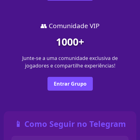
👥 Comunidade VIP
1000+
Junte-se a uma comunidade exclusiva de
jogadores e compartilhe experiências!
Entrar Grupo
📱 Como Seguir no Telegram