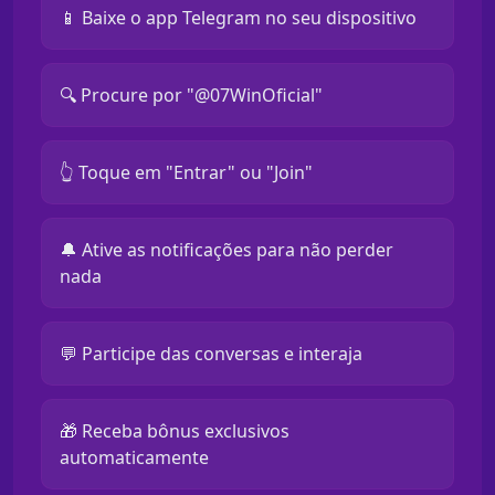
📱 Baixe o app Telegram no seu dispositivo
🔍 Procure por "@07WinOficial"
👆 Toque em "Entrar" ou "Join"
🔔 Ative as notificações para não perder
nada
💬 Participe das conversas e interaja
🎁 Receba bônus exclusivos
automaticamente