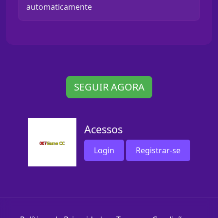
automaticamente
SEGUIR AGORA
Acessos
Login
Registrar-se