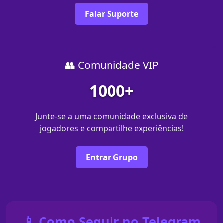
Falar Suporte
👥 Comunidade VIP
1000+
Junte-se a uma comunidade exclusiva de
jogadores e compartilhe experiências!
Entrar Grupo
📱 Como Seguir no Telegram