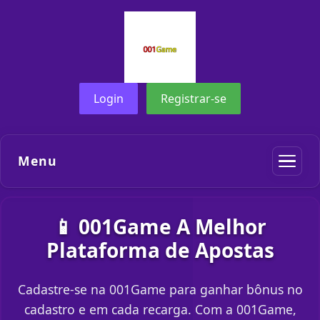
Login
Registrar-se
Menu
📱 001Game A Melhor
Plataforma de Apostas
Cadastre-se na 001Game para ganhar bônus no
cadastro e em cada recarga. Com a 001Game,