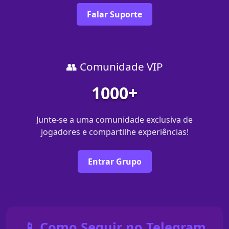
Falar Suporte
👥 Comunidade VIP
1000+
Junte-se a uma comunidade exclusiva de
jogadores e compartilhe experiências!
Entrar Grupo
📱 Como Seguir no Telegram