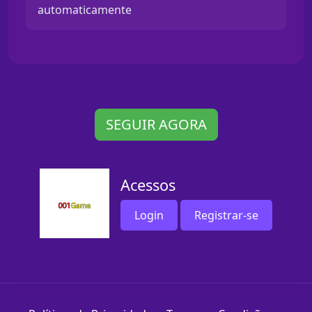
automaticamente
SEGUIR AGORA
Acessos
Login
Registrar-se