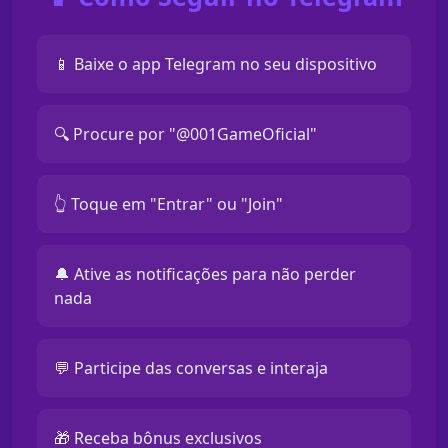
📱 Baixe o app Telegram no seu dispositivo
🔍 Procure por "@001GameOficial"
👆 Toque em "Entrar" ou "Join"
🔔 Ative as notificações para não perder
nada
💬 Participe das conversas e interaja
🎁 Receba bônus exclusivos